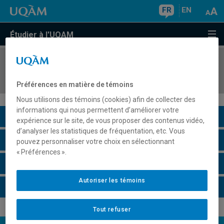
FR
EN
Étudier à l'UQAM
COURS
//
INF3271
Téléinformatique
Préférences en matière de témoins
Nous utilisons des témoins (cookies) afin de collecter des
informations qui nous permettent d’améliorer votre
Description du cours
expérience sur le site, de vous proposer des contenus vidéo,
d’analyser les statistiques de fréquentation, etc. Vous
Horaire - Été 2026
pouvez personnaliser votre choix en sélectionnant
« Préférences ».
Horaire - Automne 2026
Autoriser les témoins
Horaire - Hiver 2027
Tout refuser