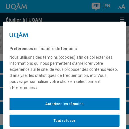
FR
EN
Étudier à l'UQAM
COURS
//
INF4170
Architecture des ordinateurs
Préférences en matière de témoins
Nous utilisons des témoins (cookies) afin de collecter des
informations qui nous permettent d’améliorer votre
Description du cours
expérience sur le site, de vous proposer des contenus vidéo,
d’analyser les statistiques de fréquentation, etc. Vous
Horaire - Été 2026
pouvez personnaliser votre choix en sélectionnant
« Préférences ».
Horaire - Automne 2026
Autoriser les témoins
Horaire - Hiver 2027
Tout refuser