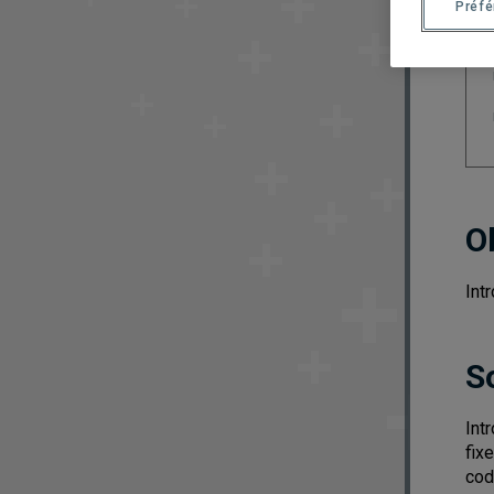
Préf
O
Int
S
Int
fix
cod