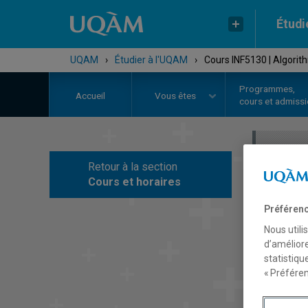
Étudi
UQAM
›
Étudier à l'UQAM
›
Cours INF5130 | Algorit
Programmes,
Accueil
Vous êtes
cours et admiss
Retour à la section
C
Cours et horaires
Préférenc
Nous utili
d’améliore
statistiqu
« Préféren