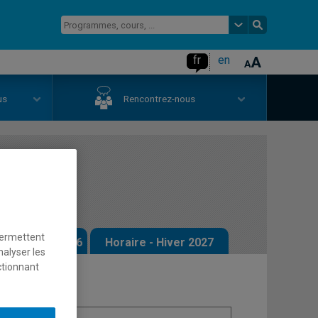
fr
en
us
Rencontrez-nous
permettent
 - Automne 2026
Horaire - Hiver 2027
nalyser les
ctionnant