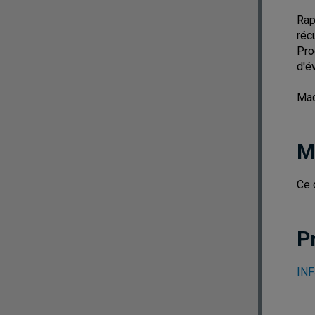
Rap
réc
Pro
d'é
Mac
M
Ce 
P
INF