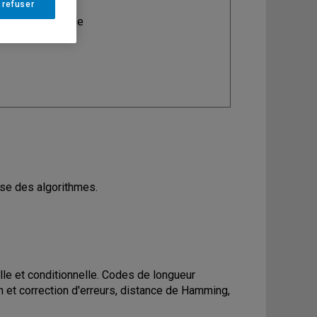
 refuser
ine
: Informatique
yse des algorithmes.
elle et conditionnelle. Codes de longueur
 et correction d'erreurs, distance de Hamming,