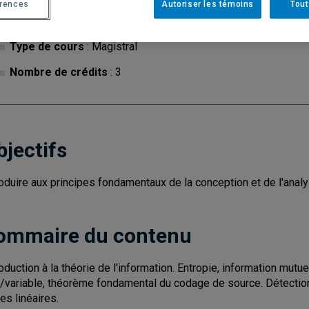
érences
Autoriser les témoins
Tout
Cycle
: 1
Discipl
Type de cours
: Magistral
Nombre de crédits
: 3
bjectifs
roduire aux principes fondamentaux de la conception et de l'anal
ommaire du contenu
roduction à la théorie de l'information. Entropie, information mutu
e/variable, théorème fondamental du codage de source. Détection
es linéaires.