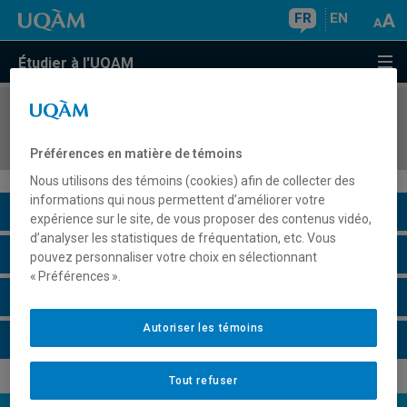
FR
EN
Étudier à l'UQAM
COURS
//
INF5190
Programmation Web avancée
Préférences en matière de témoins
Nous utilisons des témoins (cookies) afin de collecter des
informations qui nous permettent d’améliorer votre
Description du cours
expérience sur le site, de vous proposer des contenus vidéo,
d’analyser les statistiques de fréquentation, etc. Vous
Horaire - Été 2026
pouvez personnaliser votre choix en sélectionnant
« Préférences ».
Horaire - Automne 2026
Autoriser les témoins
Horaire - Hiver 2027
Tout refuser