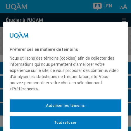
FR
EN
Étudier à l'UQAM
COURS
//
INF5190
Programmation Web avancée
Préférences en matière de témoins
Nous utilisons des témoins (cookies) afin de collecter des
informations qui nous permettent d’améliorer votre
Description du cours
expérience sur le site, de vous proposer des contenus vidéo,
d’analyser les statistiques de fréquentation, etc. Vous
Horaire - Été 2026
pouvez personnaliser votre choix en sélectionnant
« Préférences ».
Horaire - Automne 2026
Autoriser les témoins
Horaire - Hiver 2027
Tout refuser