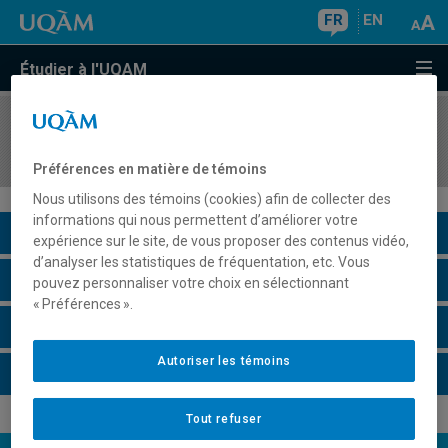
FR
EN
Étudier à l'UQAM
COURS
//
INF5190
Programmation Web avancée
Préférences en matière de témoins
Nous utilisons des témoins (cookies) afin de collecter des
informations qui nous permettent d’améliorer votre
Description du cours
expérience sur le site, de vous proposer des contenus vidéo,
d’analyser les statistiques de fréquentation, etc. Vous
Horaire - Été 2026
pouvez personnaliser votre choix en sélectionnant
« Préférences ».
Horaire - Automne 2026
Autoriser les témoins
Horaire - Hiver 2027
Tout refuser