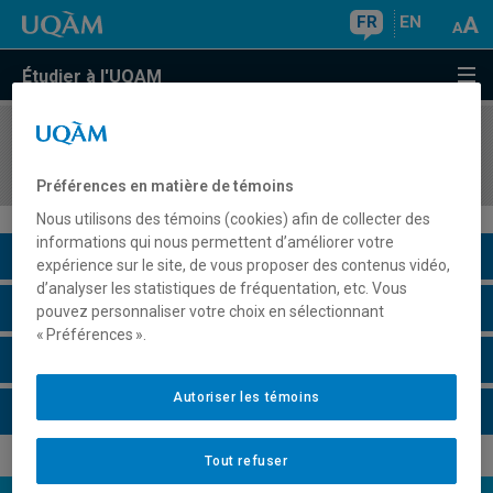
FR
EN
Étudier à l'UQAM
COURS
//
INF8882
Séminaire de maîtrise en informatique II
Préférences en matière de témoins
Nous utilisons des témoins (cookies) afin de collecter des
informations qui nous permettent d’améliorer votre
Description du cours
expérience sur le site, de vous proposer des contenus vidéo,
d’analyser les statistiques de fréquentation, etc. Vous
Horaire - Été 2026
pouvez personnaliser votre choix en sélectionnant
« Préférences ».
Horaire - Automne 2026
Autoriser les témoins
Horaire - Hiver 2027
Tout refuser