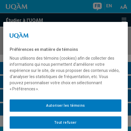
FR
EN
Étudier à l'UQAM
COURS
//
JUR1041
Introduction au droit de l'administration publique
Préférences en matière de témoins
Nous utilisons des témoins (cookies) afin de collecter des
informations qui nous permettent d’améliorer votre
Description du cours
expérience sur le site, de vous proposer des contenus vidéo,
d’analyser les statistiques de fréquentation, etc. Vous
Horaire - Été 2026
pouvez personnaliser votre choix en sélectionnant
« Préférences ».
Horaire - Automne 2026
Autoriser les témoins
Horaire - Hiver 2027
Tout refuser