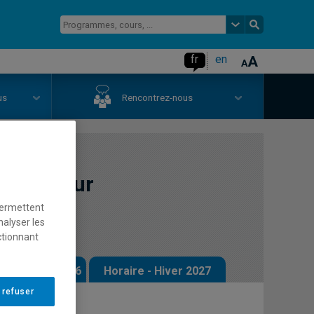
fr
en
us
Rencontrez-nous
iques pour
permettent
nalyser les
ctionnant
 - Automne 2026
Horaire - Hiver 2027
 refuser