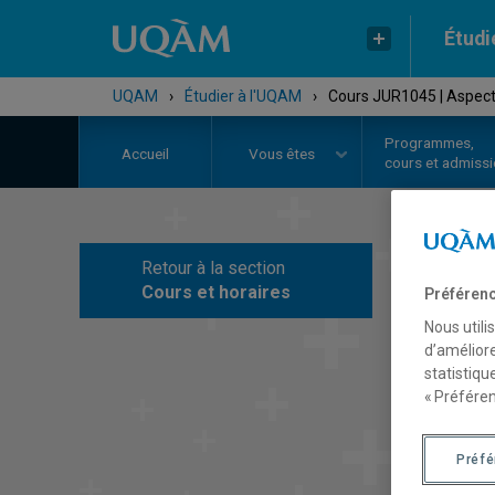
Étudi
UQAM
›
Étudier à l'UQAM
›
Cours JUR1045 | Aspects
Programmes,
Accueil
Vous êtes
cours et admiss
Retour à la section
C
Cours et horaires
Préférenc
Nous utili
d’améliore
statistiqu
« Préféren
Préf