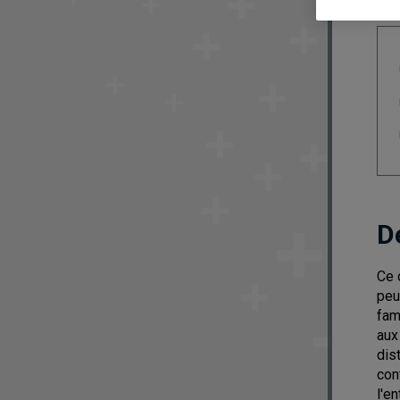
D
Ce 
peu
fam
aux
dis
con
l'e