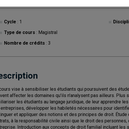
Cycle
: 1
Discipl
Type de cours
: Magistral
Nombre de crédits
: 3
escription
cours vise à sensibiliser les étudiants qui poursuivent des étud
vent affecter les domaines qu'ils n'analysent pas ailleurs. Plus 
iliariser les étudiants au langage juridique, de leur apprendre les
 entreprises, développer les habiletés nécessaires pour identifi
tinguer et appliquer des notions et des principes de droit. Étud
trats, à la responsabilité civile ainsi que le droit des personnes
ntreprise. Introduction aux concepts de droit familial incluant les