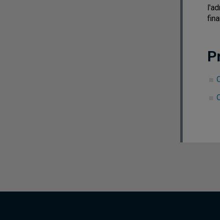
l'a
fina
P
C
C