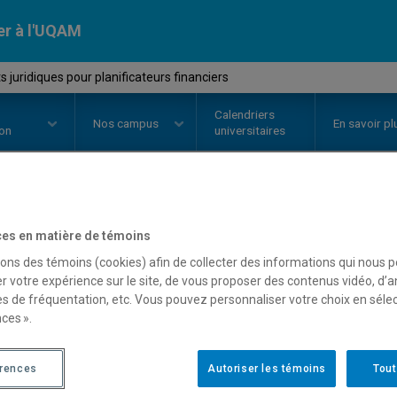
er à l'UQAM
 juridiques pour planificateurs financiers
Calendriers
Nos
campus
En savoir pl
ion
universitaires
OURS
//
JUR1045
-
Aspects jurid
es en matière de témoins
sons des témoins (cookies) afin de collecter des informations qui nous 
planificateurs financiers
r votre expérience sur le site, de vous proposer des contenus vidéo, d’a
es de fréquentation, etc. Vous pouvez personnaliser votre choix en séle
ces ».
Description
Horaire - Été 2026
Horaire
érences
Autoriser les témoins
Tout