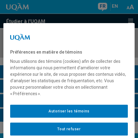
FR
EN
Étudier à l'UQAM
COURS
//
JUR3526
Droit de la preuve civile et administrative
Préférences en matière de témoins
Nous utilisons des témoins (cookies) afin de collecter des
informations qui nous permettent d’améliorer votre
Description du cours
expérience sur le site, de vous proposer des contenus vidéo,
d’analyser les statistiques de fréquentation, etc. Vous
Horaire - Été 2026
pouvez personnaliser votre choix en sélectionnant
« Préférences ».
Horaire - Automne 2026
Autoriser les témoins
Horaire - Hiver 2027
Tout refuser