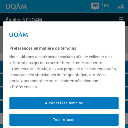
FR
EN
Étudier à l'UQAM
COURS
//
JUR5516
Droit de l'administration régionale et municipale
Préférences en matière de témoins
Nous utilisons des témoins (cookies) afin de collecter des
informations qui nous permettent d’améliorer votre
Description du cours
expérience sur le site, de vous proposer des contenus vidéo,
d’analyser les statistiques de fréquentation, etc. Vous
Horaire - Été 2026
pouvez personnaliser votre choix en sélectionnant
« Préférences ».
Horaire - Automne 2026
Autoriser les témoins
Horaire - Hiver 2027
Tout refuser