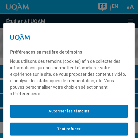
FR
EN
Étudier à l'UQAM
COURS
//
JUR5557
Droit judiciaire II
Préférences en matière de témoins
Nous utilisons des témoins (cookies) afin de collecter des
informations qui nous permettent d’améliorer votre
Description du cours
expérience sur le site, de vous proposer des contenus vidéo,
d’analyser les statistiques de fréquentation, etc. Vous
Horaire - Été 2026
pouvez personnaliser votre choix en sélectionnant
« Préférences ».
Horaire - Automne 2026
Autoriser les témoins
Horaire - Hiver 2027
Tout refuser