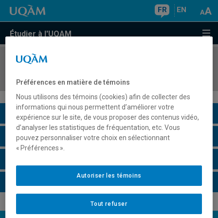
FR
EN
Étudier à l'UQAM
COURS
//
JUR6626
Droit international et comparé du travail
Préférences en matière de témoins
Nous utilisons des témoins (cookies) afin de collecter des
informations qui nous permettent d’améliorer votre
Description du cours
expérience sur le site, de vous proposer des contenus vidéo,
d’analyser les statistiques de fréquentation, etc. Vous
Horaire - Été 2026
pouvez personnaliser votre choix en sélectionnant
« Préférences ».
Horaire - Automne 2026
Autoriser les témoins
Horaire - Hiver 2027
Tout refuser