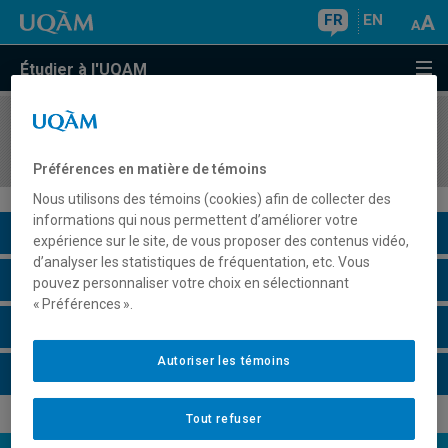
FR
EN
Étudier à l'UQAM
COURS
//
JUR6646
Droit civil et biotechnologies
Préférences en matière de témoins
Nous utilisons des témoins (cookies) afin de collecter des
informations qui nous permettent d’améliorer votre
Description du cours
expérience sur le site, de vous proposer des contenus vidéo,
d’analyser les statistiques de fréquentation, etc. Vous
Horaire - Été 2026
pouvez personnaliser votre choix en sélectionnant
« Préférences ».
Horaire - Automne 2026
Autoriser les témoins
Horaire - Hiver 2027
Tout refuser