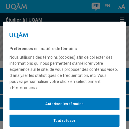
FR
EN
Étudier à l'UQAM
COURS
//
JUR7660
Modèles universels et régionaux d'organisation
Préférences en matière de témoins
internationale
Nous utilisons des témoins (cookies) afin de collecter des
informations qui nous permettent d’améliorer votre
expérience sur le site, de vous proposer des contenus vidéo,
Description du cours
d’analyser les statistiques de fréquentation, etc. Vous
pouvez personnaliser votre choix en sélectionnant
Horaire - Été 2026
« Préférences ».
Horaire - Automne 2026
Autoriser les témoins
Horaire - Hiver 2027
Tout refuser