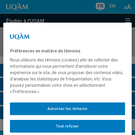
FR
EN
Étudier à l'UQAM
COURS
//
LIN2614
Le français du Québec
Préférences en matière de témoins
Nous utilisons des témoins (cookies) afin de collecter des
informations qui nous permettent d’améliorer votre
Description du cours
expérience sur le site, de vous proposer des contenus vidéo,
d’analyser les statistiques de fréquentation, etc. Vous
Horaire - Été 2026
pouvez personnaliser votre choix en sélectionnant
« Préférences ».
Horaire - Automne 2026
Autoriser les témoins
Horaire - Hiver 2027
Tout refuser