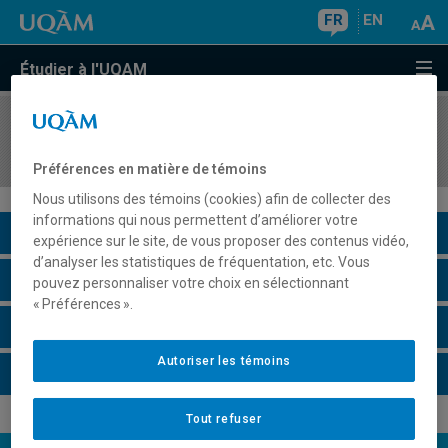
FR
EN
Étudier à l'UQAM
COURS
//
LIN2685
Langage, genre et sexualité
Préférences en matière de témoins
Nous utilisons des témoins (cookies) afin de collecter des
informations qui nous permettent d’améliorer votre
Description du cours
expérience sur le site, de vous proposer des contenus vidéo,
d’analyser les statistiques de fréquentation, etc. Vous
Horaire - Été 2026
pouvez personnaliser votre choix en sélectionnant
« Préférences ».
Horaire - Automne 2026
Autoriser les témoins
Horaire - Hiver 2027
Tout refuser