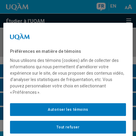
FR
EN
Étudier à l'UQAM
COURS
//
LIN2693
Acquisition des langues secondes
Préférences en matière de témoins
Nous utilisons des témoins (cookies) afin de collecter des
informations qui nous permettent d’améliorer votre
Description du cours
expérience sur le site, de vous proposer des contenus vidéo,
d’analyser les statistiques de fréquentation, etc. Vous
Horaire - Été 2026
pouvez personnaliser votre choix en sélectionnant
« Préférences ».
Horaire - Automne 2026
Autoriser les témoins
Horaire - Hiver 2027
Tout refuser