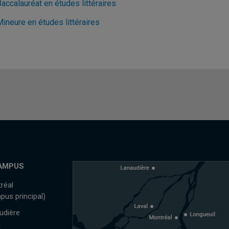
accalauréat en études littéraires
ineure en études littéraires
AMPUS
réal
pus principal)
udière