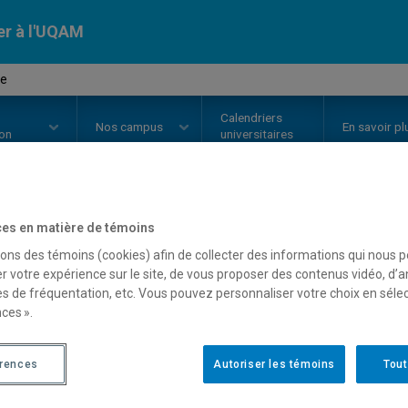
er à l'UQAM
me
Calendriers
Nos
campus
En savoir pl
ion
universitaires
es en matière de témoins
OURS
//
LIT2770
-
Réalisme
sons des témoins (cookies) afin de collecter des informations qui nous 
r votre expérience sur le site, de vous proposer des contenus vidéo, d’a
es de fréquentation, etc. Vous pouvez personnaliser votre choix en séle
Description
Horaire - Été 2026
Horaire
ces ».
érences
Autoriser les témoins
Tout