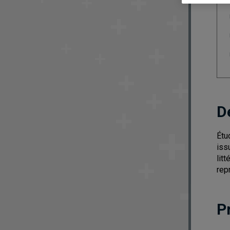
D
Étu
iss
lit
rep
P