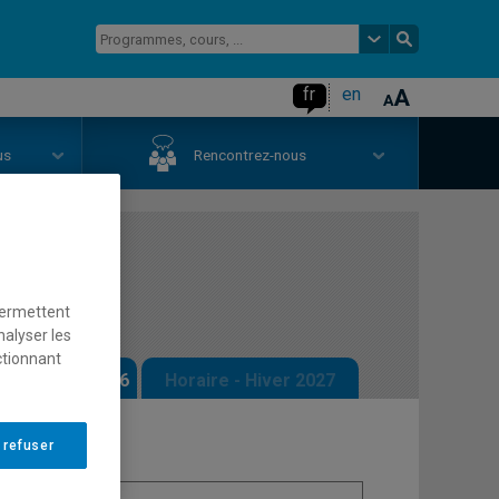
fr
en
us
Rencontrez-nous
permettent
nalyser les
ctionnant
 - Automne 2026
Horaire - Hiver 2027
 refuser