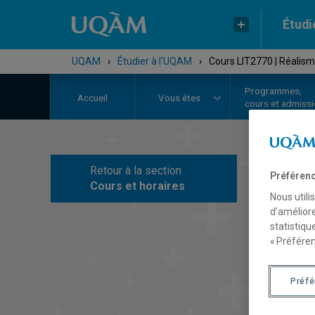
Étudi
UQAM
›
Étudier à l'UQAM
›
Cours LIT2770 | Réalis
Programmes,
Accueil
Vous êtes
cours et admiss
Retour à la section
Préférenc
C
Cours et horaires
Nous utili
d’améliore
statistiqu
« Préféren
Préf