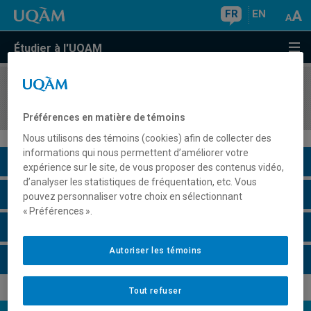
FR
EN
Étudier à l'UQAM
COURS
//
LIT2860
Littérature des États-Unis
Préférences en matière de témoins
Nous utilisons des témoins (cookies) afin de collecter des
informations qui nous permettent d’améliorer votre
Description du cours
expérience sur le site, de vous proposer des contenus vidéo,
d’analyser les statistiques de fréquentation, etc. Vous
Horaire - Été 2026
pouvez personnaliser votre choix en sélectionnant
« Préférences ».
Horaire - Automne 2026
Autoriser les témoins
Horaire - Hiver 2027
Tout refuser