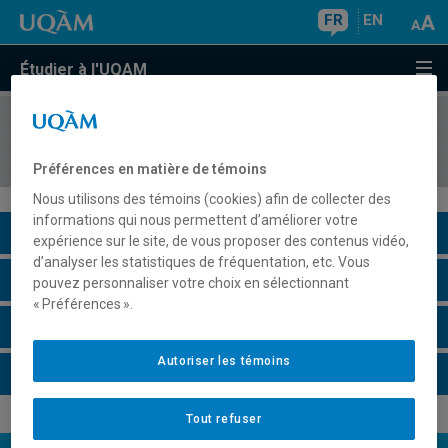
FR
EN
Étudier à l'UQAM
COURS
//
LIT300X
Corpus d'auteur
Préférences en matière de témoins
Nous utilisons des témoins (cookies) afin de collecter des
informations qui nous permettent d’améliorer votre
Description du cours
expérience sur le site, de vous proposer des contenus vidéo,
d’analyser les statistiques de fréquentation, etc. Vous
Horaire - Été 2026
pouvez personnaliser votre choix en sélectionnant
« Préférences ».
Horaire - Automne 2026
Autoriser les témoins
Horaire - Hiver 2027
Tout refuser