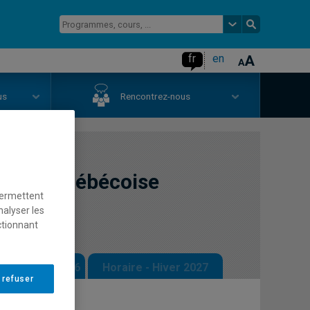
fr
en
us
Rencontrez-nous
oésie québécoise
permettent
nalyser les
ctionnant
 - Automne 2026
Horaire - Hiver 2027
 refuser