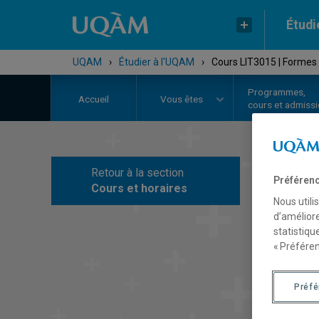
Étudi
UQAM
›
Étudier à l'UQAM
›
Cours LIT3015 | Formes
Programmes,
Accueil
Vous êtes
cours et admiss
Retour à la section
Préférenc
C
Cours et horaires
Nous utili
d’améliore
statistiqu
« Préféren
Préf