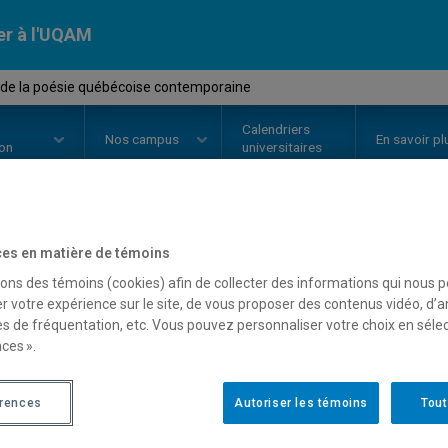
er à l'UQAM
 de la poésie québécoise contemporaine
Calendriers
Nos
campus
En savoir pl
ion
universitaires
es en matière de témoins
OURS
//
LIT3015
-
Formes de la p
sons des témoins (cookies) afin de collecter des informations qui nous 
contemporaine
r votre expérience sur le site, de vous proposer des contenus vidéo, d’a
es de fréquentation, etc. Vous pouvez personnaliser votre choix en séle
ces ».
Description
Horaire - Été 2026
Horaire
érences
Autoriser les témoins
Tout