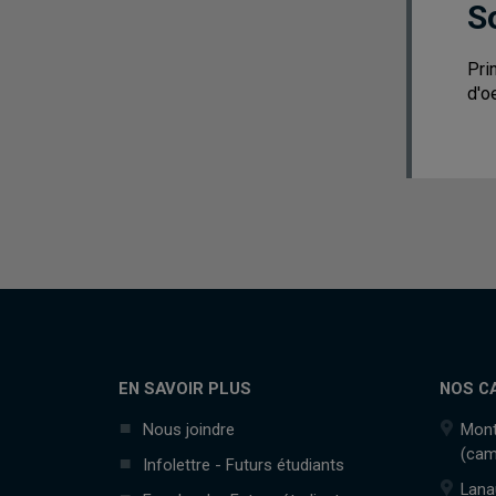
S
Pri
d'o
EN SAVOIR PLUS
NOS C
Nous joindre
Mont
(cam
Infolettre - Futurs étudiants
Lana