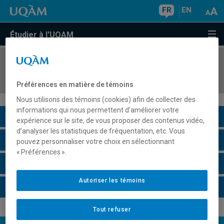
FR
EN
Étudier à l'UQAM
COURS
//
LIT4700
Sexe, genre et littérature
Préférences en matière de témoins
Nous utilisons des témoins (cookies) afin de collecter des
informations qui nous permettent d’améliorer votre
Description du cours
expérience sur le site, de vous proposer des contenus vidéo,
d’analyser les statistiques de fréquentation, etc. Vous
Horaire - Été 2026
pouvez personnaliser votre choix en sélectionnant
« Préférences ».
Horaire - Automne 2026
Autoriser les témoins
Horaire - Hiver 2027
Tout refuser