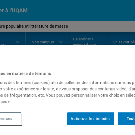
er à l'UQAM
ure populaire et littérature de masse
Calendriers
Nos
campus
En savoir pl
ion
universitaires
es en matière de témoins
OURS
//
LIT844X
-
Littérature pop
sons des témoins (cookies) afin de collecter des informations qui nous 
r votre expérience sur le site, de vous proposer des contenus vidéo, d’a
masse
es de fréquentation, etc. Vous pouvez personnaliser votre choix en séle
ces ».
Description
Horaire - Été 2026
Horaire
érences
Autoriser les témoins
Tout