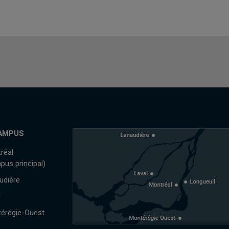
AMPUS
réal
pus principal)
udière
l
érégie-Ouest