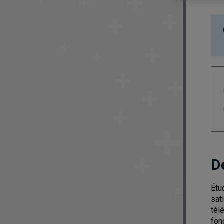
D
Étu
sat
tél
fonc