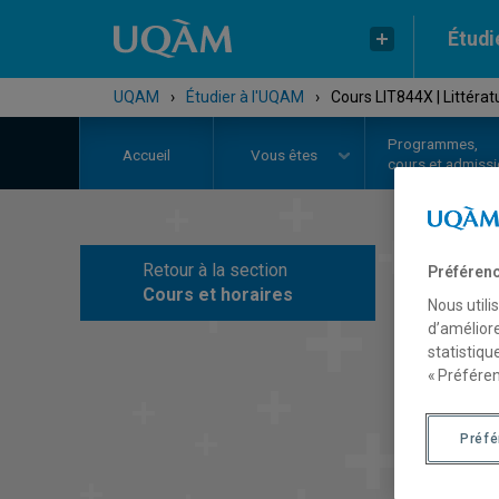
Étudi
UQAM
›
Étudier à l'UQAM
›
Cours LIT844X | Littérat
Programmes,
Accueil
Vous êtes
cours et admiss
Retour à la section
Préférenc
C
Cours et horaires
Nous utili
d’améliore
statistiqu
« Préféren
Préf