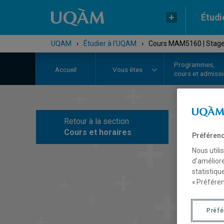
Étudi
UQAM
›
Étudier à l'UQAM
›
Cours MAM5160 | Stag
Programmes,
Accueil
Vous êtes
cours et admiss
Retour à la section
C
Cours et horaires
Préférenc
Nous utili
d’améliore
statistiqu
« Préféren
Préf