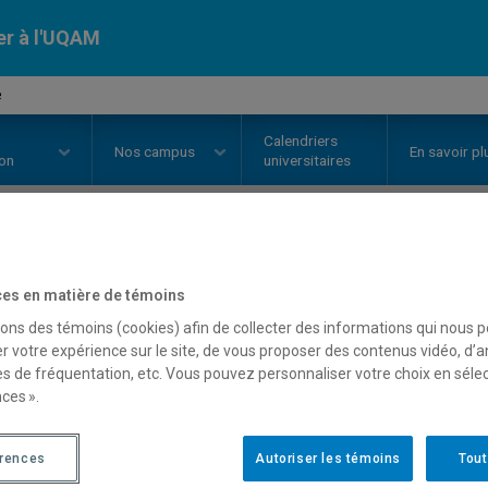
er à l'UQAM
e
Calendriers
Nos
campus
En savoir pl
ion
universitaires
OURS
//
MAM5160
-
Stage
es en matière de témoins
sons des témoins (cookies) afin de collecter des informations qui nous 
r votre expérience sur le site, de vous proposer des contenus vidéo, d’a
Description
Horaire - Été 2026
Horaire
es de fréquentation, etc. Vous pouvez personnaliser votre choix en séle
ces ».
érences
Autoriser les témoins
Tout