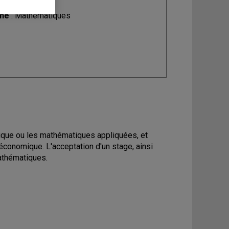
ine
: Mathématiques
tique ou les mathématiques appliquées, et
économique. L'acceptation d'un stage, ainsi
athématiques.