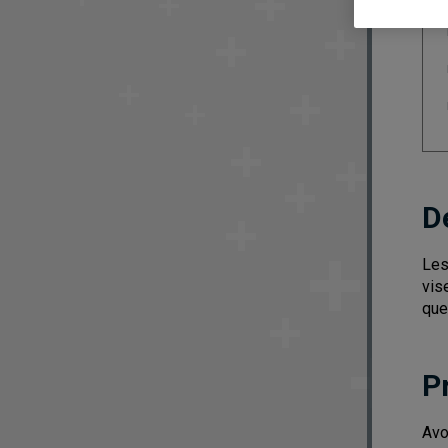
D
Les
vis
que
P
Avo