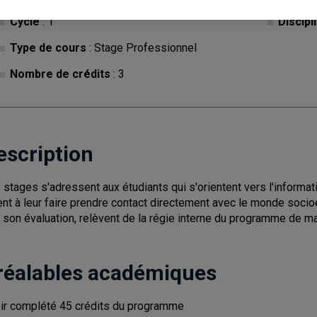
Cycle
: 1
Discipl
Type de cours
: Stage Professionnel
Nombre de crédits
: 3
escription
 stages s'adressent aux étudiants qui s'orientent vers l'informa
ent à leur faire prendre contact directement avec le monde socio
 son évaluation, relèvent de la régie interne du programme de m
réalables académiques
ir complété 45 crédits du programme