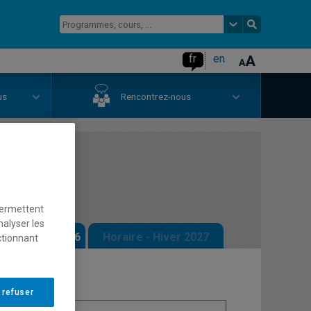
fr
en
us
Rencontrez-nous
permettent
nalyser les
 - Automne 2026
Horaire - Hiver 2027
ctionnant
 refuser