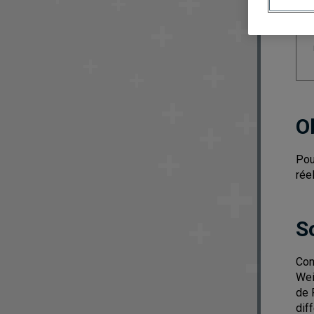
O
Pou
rée
S
Con
Wei
de 
dif