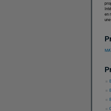
pro
Int
en 
une
P
MAT
P