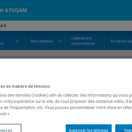
er à l'UQAM
e II
Calendriers
Nos
campus
En savoir pl
ion
universitaires
OURS
//
MAT2150
-
Analyse II
es en matière de témoins
sons des témoins (cookies) afin de collecter des informations qui nous 
Description
Horaire - Été 2026
Horaire
r votre expérience sur le site, de vous proposer des contenus vidéo, d’a
es de fréquentation, etc. Vous pouvez personnaliser votre choix en séle
ces ».
érences
Autoriser les témoins
Tout