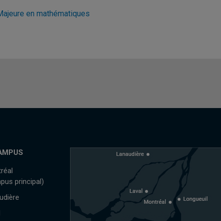
Majeure en mathématiques
AMPUS
réal
pus principal)
udière
l