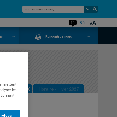
fr
en
us
Rencontrez-nous
permettent
 - Automne 2026
Horaire - Hiver 2027
nalyser les
ctionnant
 refuser