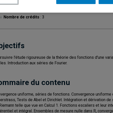
Cycle
: 1
Discipl
Nombre de crédits
: 3
bjectifs
rsuivre l'étude rigoureuse de la théorie des fonctions d'une variab
lles. Introduction aux séries de Fourier.
ommaire du contenu
vergence uniforme, séries de fonctions. Convergence uniforme d
erstrass, Tests de Abel et Dirichlet. Intégration et dérivation de
Riemann telle que vue en Calcul 1. Fonctions escaliers et leur i
férentiel et intégral. Ensembles de mesure nulle dans R, converg