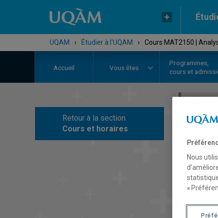
Étudi
UQAM
›
Étudier à l'UQAM
›
Cours MAT2150 | Analys
Programmes,
Accueil
Vous êtes
cours et admiss
Retour à la section
C
Cours et horaires
Préférenc
Nous utili
d’améliore
statistiqu
« Préféren
Préf