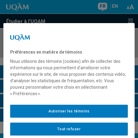
FR
EN
Étudier à l'UQAM
COURS
//
MAT3250
Algèbre linéaire III
Préférences en matière de témoins
Nous utilisons des témoins (cookies) afin de collecter des
informations qui nous permettent d’améliorer votre
Description du cours
expérience sur le site, de vous proposer des contenus vidéo,
d’analyser les statistiques de fréquentation, etc. Vous
Horaire - Été 2026
pouvez personnaliser votre choix en sélectionnant
« Préférences ».
Horaire - Automne 2026
Autoriser les témoins
Horaire - Hiver 2027
Tout refuser