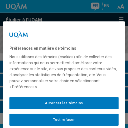
FR
EN
Étudier à l'UQAM
COURS
//
MAT3510
Séminaire de mathématiques
Préférences en matière de témoins
Nous utilisons des témoins (cookies) afin de collecter des
informations qui nous permettent d’améliorer votre
Description du cours
expérience sur le site, de vous proposer des contenus vidéo,
d’analyser les statistiques de fréquentation, etc. Vous
Horaire - Été 2026
pouvez personnaliser votre choix en sélectionnant
« Préférences ».
Horaire - Automne 2026
Autoriser les témoins
Horaire - Hiver 2027
Tout refuser