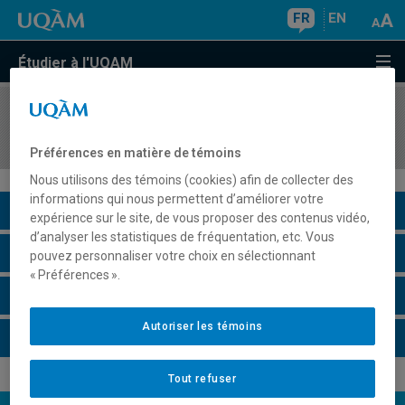
FR
EN
Étudier à l'UQAM
COURS
//
MAT3580
Théorie de Galois
Préférences en matière de témoins
Nous utilisons des témoins (cookies) afin de collecter des
informations qui nous permettent d’améliorer votre
Description du cours
expérience sur le site, de vous proposer des contenus vidéo,
d’analyser les statistiques de fréquentation, etc. Vous
Horaire - Été 2026
pouvez personnaliser votre choix en sélectionnant
« Préférences ».
Horaire - Automne 2026
Autoriser les témoins
Horaire - Hiver 2027
Tout refuser