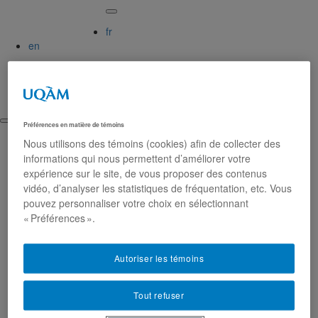
fr
en
Activer le mode haut contraste
Augmenter la taille du texte
Préférences en matière de témoins
Nous utilisons des témoins (cookies) afin de collecter des
Étudier à
informations qui nous permettent d’améliorer votre
l'UQAM
expérience sur le site, de vous proposer des contenus
vidéo, d’analyser les statistiques de fréquentation, etc. Vous
pouvez personnaliser votre choix en sélectionnant
« Préférences ».
Accueil
Vous êtes
Autoriser les témoins
Programmes, cours et admission
Nos campus
Calendriers universitaires
Tout refuser
En savoir plus
Rencontrez-nous