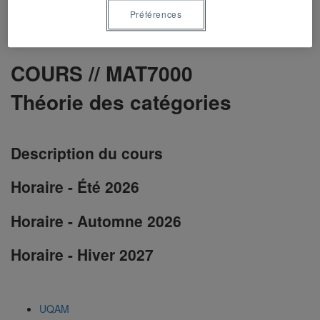
Préférences
Accueil
Vous êtes
Programmes, cours et admission
Nos
Calendriers universitaires
En savoir plus
campus
Rencontrez-nous
COURS
//
MAT7000
Théorie des catégories
Description du cours
Horaire - Été 2026
Horaire - Automne 2026
Horaire - Hiver 2027
UQAM