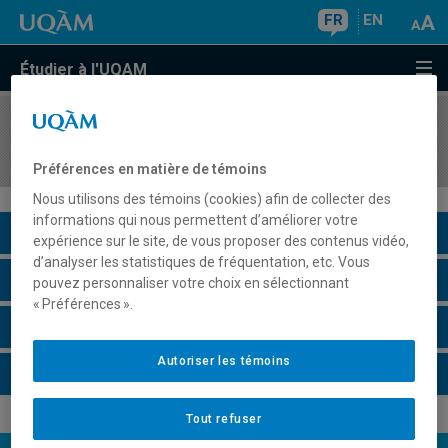
FR
EN
Étudier à l'UQAM
COURS
//
MAT7030
Topologie générale
Préférences en matière de témoins
Nous utilisons des témoins (cookies) afin de collecter des
informations qui nous permettent d’améliorer votre
Description du cours
expérience sur le site, de vous proposer des contenus vidéo,
d’analyser les statistiques de fréquentation, etc. Vous
Horaire - Été 2026
pouvez personnaliser votre choix en sélectionnant
« Préférences ».
Horaire - Automne 2026
Autoriser les témoins
Horaire - Hiver 2027
Tout refuser