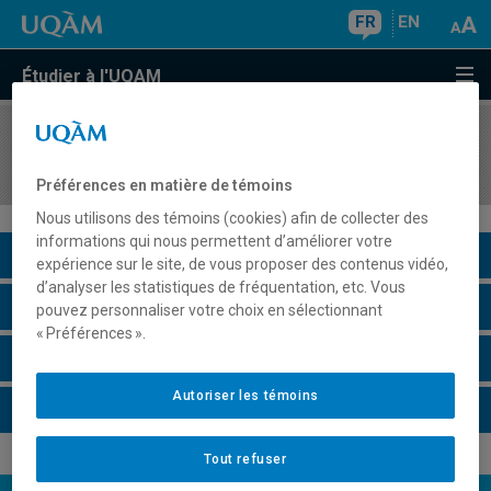
FR
EN
Étudier à l'UQAM
COURS
//
MAT7381
Modèles de régression
Préférences en matière de témoins
Nous utilisons des témoins (cookies) afin de collecter des
informations qui nous permettent d’améliorer votre
Description du cours
expérience sur le site, de vous proposer des contenus vidéo,
d’analyser les statistiques de fréquentation, etc. Vous
Horaire - Été 2026
pouvez personnaliser votre choix en sélectionnant
« Préférences ».
Horaire - Automne 2026
Autoriser les témoins
Horaire - Hiver 2027
Tout refuser