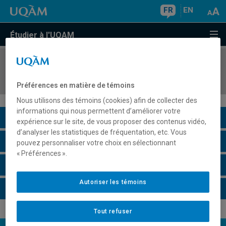
FR
EN
Étudier à l'UQAM
COURS
//
MAT8001
Géométrie algébrique et algèbre commutative
Préférences en matière de témoins
Nous utilisons des témoins (cookies) afin de collecter des
informations qui nous permettent d’améliorer votre
Description du cours
expérience sur le site, de vous proposer des contenus vidéo,
d’analyser les statistiques de fréquentation, etc. Vous
Horaire - Été 2026
pouvez personnaliser votre choix en sélectionnant
« Préférences ».
Horaire - Automne 2026
Autoriser les témoins
Horaire - Hiver 2027
Tout refuser