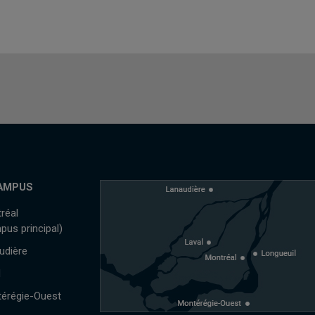
AMPUS
réal
pus principal)
udière
l
érégie-Ouest