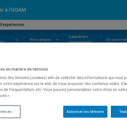
er à l'UQAM
d'expériences
Calendriers
Nos
campus
En savoir pl
ion
universitaires
es en matière de témoins
OURS
//
MAT8380
-
Plans d'expé
sons des témoins (cookies) afin de collecter des informations qui nous 
r votre expérience sur le site, de vous proposer des contenus vidéo, d’a
es de fréquentation, etc. Vous pouvez personnaliser votre choix en séle
ces ».
Description
Horaire - Été 2026
Horaire
érences
Autoriser les témoins
Tout