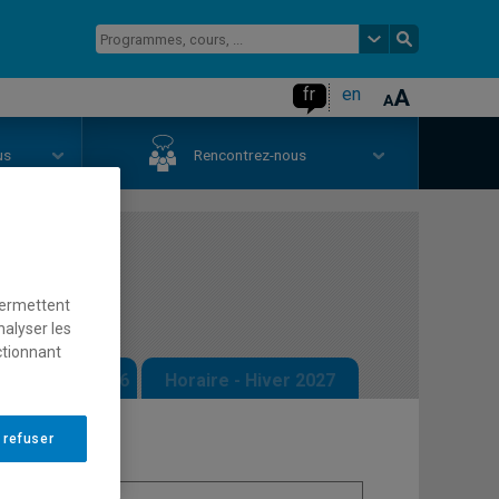
fr
en
us
Rencontrez-nous
riences
permettent
nalyser les
ctionnant
 - Automne 2026
Horaire - Hiver 2027
 refuser