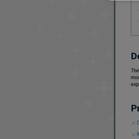
D
Thé
mod
exp
P