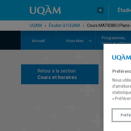
Étudi
UQAM
›
Étudier à l'UQAM
›
Cours MAT8380 | Plans 
Programmes,
Accueil
Vous êtes
cours et admiss
Retour à la section
Préférenc
C
Cours et horaires
Nous utili
d’améliore
statistiqu
« Préféren
Préf