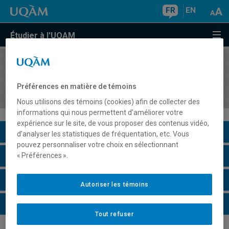
FR
EN
Étudier à l'UQAM
COURS
//
MAT861X
Sujets spéciaux en mathématiques actuarielles
Préférences en matière de témoins
et financières
Nous utilisons des témoins (cookies) afin de collecter des
informations qui nous permettent d’améliorer votre
expérience sur le site, de vous proposer des contenus vidéo,
Description du cours
d’analyser les statistiques de fréquentation, etc. Vous
pouvez personnaliser votre choix en sélectionnant
Horaire - Été 2026
« Préférences ».
Horaire - Automne 2026
Autoriser les témoins
Horaire - Hiver 2027
Tout refuser