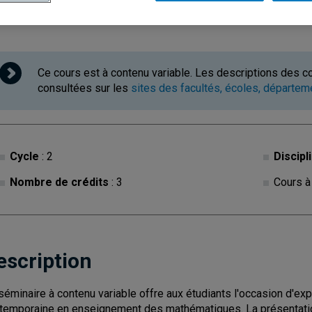
Ce cours est à contenu variable. Les descriptions des c
consultées sur les
sites des facultés, écoles, départe
Cycle
: 2
Discipl
Nombre de crédits
: 3
Cours à
escription
séminaire à contenu variable offre aux étudiants l'occasion d'ex
temporaine en enseignement des mathématiques. La présentatio