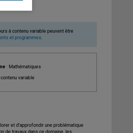
ours à contenu variable peuvent être
ments et programmes
.
ine
: Mathématiques
 contenu variable
plorer et d'approfondir une problématique
n de travaux dans ce domaine, les