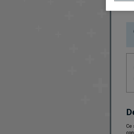
D
Ce 
con