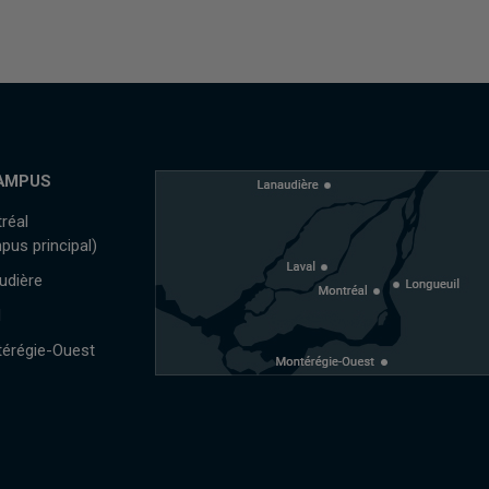
AMPUS
réal
pus principal)
udière
l
érégie-Ouest