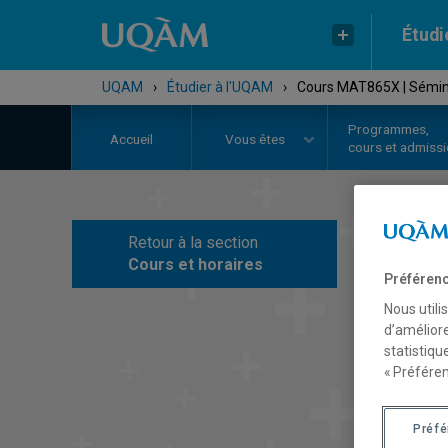
Étudi
UQAM
›
Étudier à l'UQAM
›
Cours MAT865X | Sémin
Programmes,
Accueil
Vous êtes
cours et admiss
Retour à la section
C
Cours et horaires
Préférenc
Nous utili
d’améliore
statistiqu
« Préféren
Préf