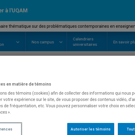
er à l'UQAM
aire thématique sur des problématiques contemporaines en enseign
Calendriers
Nos
campus
En savoir pl
ion
universitaires
OURS
//
MAT865X
-
Séminaire th
es en matière de témoins
problématiques contemp
sons des témoins (cookies) afin de collecter des informations qui nous 
r votre expérience sur le site, de vous proposer des contenus vidéo, d’a
enseignement des math
es de fréquentation, etc. Vous pouvez personnaliser votre choix en séle
ces ».
érences
Description
Horaire - Été 2026
Autoriser les témoins
Horaire
Tout