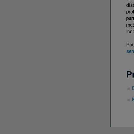
dis
pro
par
mat
ins
Pou
sem
P