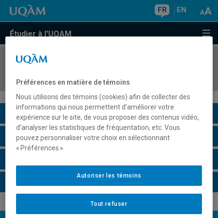
FR
EN
Étudier à l'UQAM
COURS
//
MAT9351
Combinatoire II
Préférences en matière de témoins
Nous utilisons des témoins (cookies) afin de collecter des
informations qui nous permettent d’améliorer votre
Description du cours
expérience sur le site, de vous proposer des contenus vidéo,
d’analyser les statistiques de fréquentation, etc. Vous
Horaire - Été 2026
pouvez personnaliser votre choix en sélectionnant
« Préférences ».
Horaire - Automne 2026
Autoriser les témoins
Horaire - Hiver 2027
Tout refuser