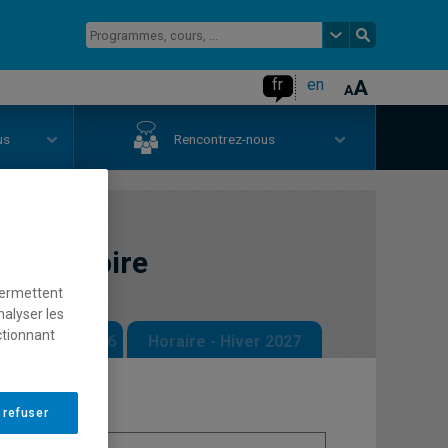
fr
en
us
Rencontrez-nous
ombinatoire
permettent
nalyser les
ctionnant
 - Automne 2026
Horaire - Hiver 2027
 refuser