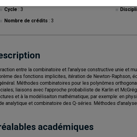
Cycle
: 3
Discipl
Nombre de crédits
: 3
escription
eraction entre la combinatoire et l'analyse constructive unie et m
orème des fonctions implicites, itération de Newton-Raphson, éq
général. Méthodes combinatoires pour les polynômes orthogonaux
ciales; liaisons avec l'approche probabiliste de Karlin et McGr
uctures et à la modélisaiton mathématique; par exemple: en physi
de analytique et combinatoire des Q-séries. Méthodes d'analys
réalables académiques