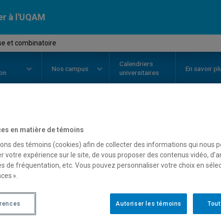
er à l'UQAM
e et combinatoire
Calendriers
Nos
campus
En savoir pl
ion
universitaires
OURS
//
MAT9410
-
Analyse et c
es en matière de témoins
sons des témoins (cookies) afin de collecter des informations qui nous 
r votre expérience sur le site, de vous proposer des contenus vidéo, d’a
es de fréquentation, etc. Vous pouvez personnaliser votre choix en séle
Description
Horaire - Été 2026
Horaire
ces ».
érences
Autoriser les témoins
Tout