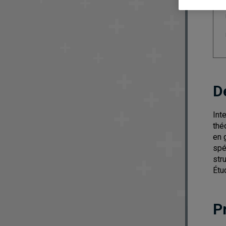
D
Int
thé
en 
spé
str
Étu
P