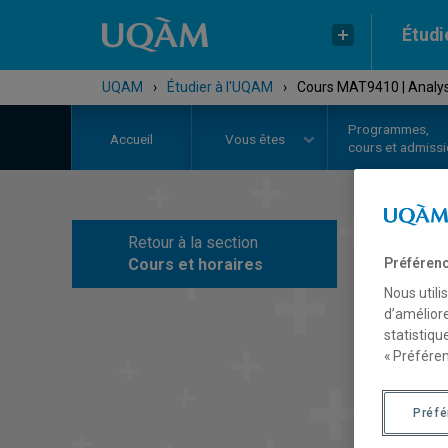
Étudi
UQAM
›
Étudier à l'UQAM
›
Cours MAT9410 | Analys
Programmes,
Accueil
Vous êtes
cours et admiss
Retour à la section
C
Cours et horaires
Préférenc
Nous utili
d’améliore
statistiqu
« Préféren
Préf