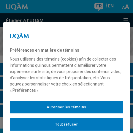
FR
EN
Étudier à l'UQAM
COURS
//
MAT995X
Séminaire de combinatoire
Préférences en matière de témoins
Nous utilisons des témoins (cookies) afin de collecter des
informations qui nous permettent d’améliorer votre
Description du cours
expérience sur le site, de vous proposer des contenus vidéo,
d’analyser les statistiques de fréquentation, etc. Vous
Horaire - Été 2026
pouvez personnaliser votre choix en sélectionnant
« Préférences ».
Horaire - Automne 2026
Autoriser les témoins
Horaire - Hiver 2027
Tout refuser