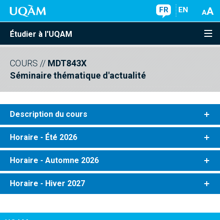
FR
EN
Étudier à l'UQAM
COURS
//
MDT843X
Séminaire thématique d'actualité
Description du cours
Horaire - Été 2026
Horaire - Automne 2026
Horaire - Hiver 2027