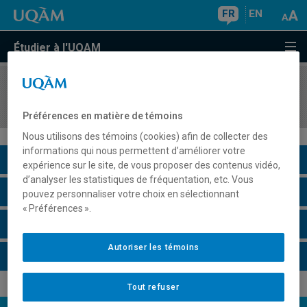
FR
EN
Étudier à l'UQAM
COURS
//
MGL844
Architecture logicielle
Préférences en matière de témoins
Nous utilisons des témoins (cookies) afin de collecter des
informations qui nous permettent d’améliorer votre
Description du cours
expérience sur le site, de vous proposer des contenus vidéo,
d’analyser les statistiques de fréquentation, etc. Vous
Horaire - Été 2026
pouvez personnaliser votre choix en sélectionnant
« Préférences ».
Horaire - Automne 2026
Autoriser les témoins
Horaire - Hiver 2027
Tout refuser