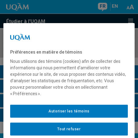
FR
EN
Étudier à l'UQAM
COURS
//
MGP7203
Gestion de projet d'aide humanitaire
Préférences en matière de témoins
Nous utilisons des témoins (cookies) afin de collecter des
informations qui nous permettent d’améliorer votre
Description du cours
expérience sur le site, de vous proposer des contenus vidéo,
d’analyser les statistiques de fréquentation, etc. Vous
Horaire - Été 2026
pouvez personnaliser votre choix en sélectionnant
« Préférences ».
Horaire - Automne 2026
Autoriser les témoins
Horaire - Hiver 2027
Tout refuser