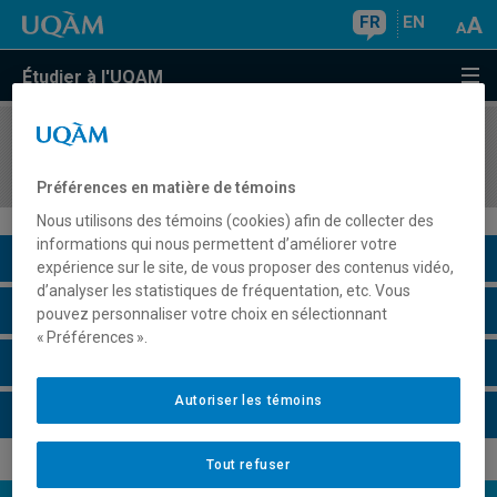
FR
EN
Étudier à l'UQAM
COURS
//
MGP7900
Gestion de projets
Préférences en matière de témoins
Nous utilisons des témoins (cookies) afin de collecter des
informations qui nous permettent d’améliorer votre
Description du cours
expérience sur le site, de vous proposer des contenus vidéo,
d’analyser les statistiques de fréquentation, etc. Vous
Horaire - Été 2026
pouvez personnaliser votre choix en sélectionnant
« Préférences ».
Horaire - Automne 2026
Autoriser les témoins
Horaire - Hiver 2027
Tout refuser