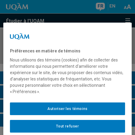
FR
EN
Étudier à l'UQAM
COURS
//
MGT8413
Enjeux internationaux du management des
Préférences en matière de témoins
organisations
Nous utilisons des témoins (cookies) afin de collecter des
informations qui nous permettent d’améliorer votre
expérience sur le site, de vous proposer des contenus vidéo,
Description du cours
d’analyser les statistiques de fréquentation, etc. Vous
pouvez personnaliser votre choix en sélectionnant
Horaire - Été 2026
« Préférences ».
Horaire - Automne 2026
Autoriser les témoins
Horaire - Hiver 2027
Tout refuser