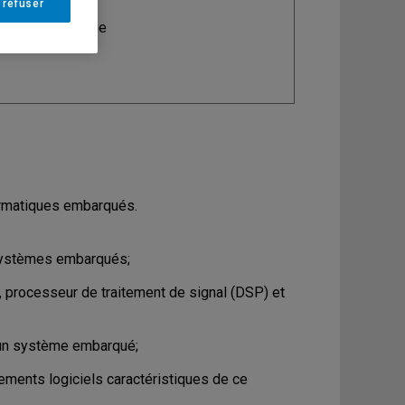
 refuser
ine
: Informatique
formatiques embarqués.
 systèmes embarqués;
, processeur de traitement de signal (DSP) et
d'un système embarqué;
ements logiciels caractéristiques de ce