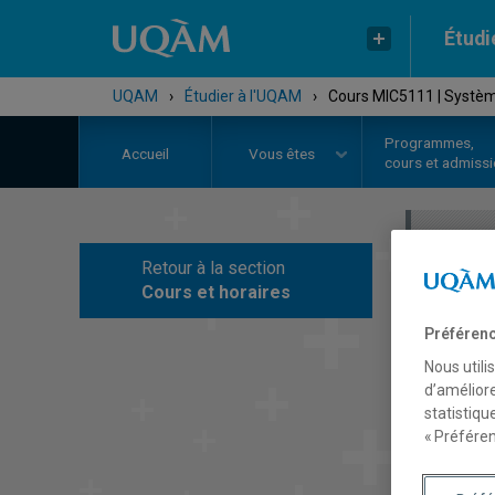
Étudi
UQAM
›
Étudier à l'UQAM
›
Cours MIC5111 | Syst
Programmes,
Accueil
Vous êtes
cours et admiss
Retour à la section
C
Cours et horaires
Préférenc
Nous utili
d’améliore
statistiqu
« Préféren