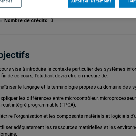
érences
Autoriser les témoins
Tout
Cycle
: 1
Discipl
Nombre de crédits
: 3
bjectifs
cours vise à introduire le contexte particulier des systèmes in
a fin de ce cours, l'étudiant devra être en mesure de:
maîtriser le langage et la terminologie propres au domaine des
expliquer les différences entre microcontrôleur, microprocesseur
circuit intégré programmable (FPGA);
décrire l'organisation et les composants matériels et logiciels 
utiliser adéquatement les ressources matérielles et les environn
domaine;