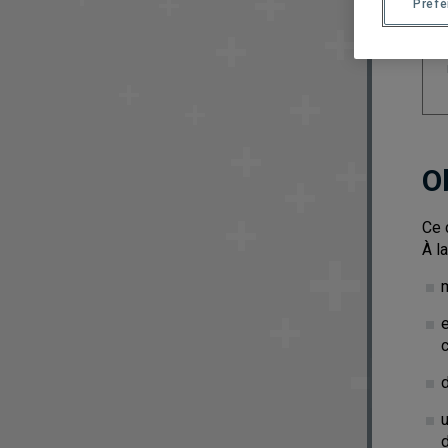
Préf
O
Ce 
À l