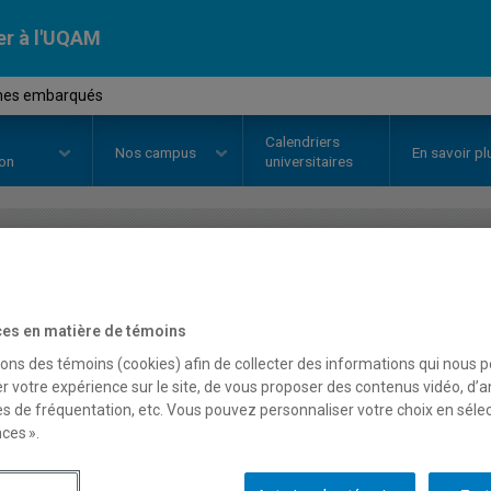
er à l'UQAM
èmes embarqués
Calendriers
Nos
campus
En savoir pl
ion
universitaires
OURS
//
MIC5111
-
Systèmes em
es en matière de témoins
sons des témoins (cookies) afin de collecter des informations qui nous 
Description
Horaire - Été 2026
Horaire
r votre expérience sur le site, de vous proposer des contenus vidéo, d’a
es de fréquentation, etc. Vous pouvez personnaliser votre choix en séle
ces ».