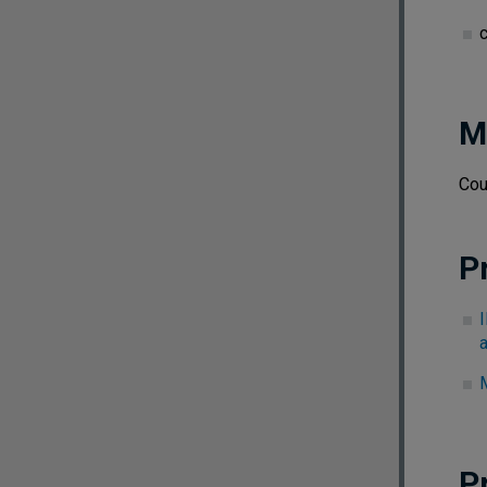
M
Cou
P
P