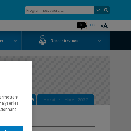
fr
en
us
Rencontrez-nous
barqués
permettent
 - Automne 2026
Horaire - Hiver 2027
nalyser les
ctionnant