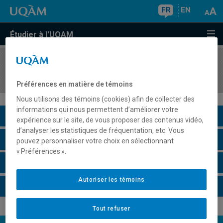
FR
EN
Étudier à l'UQAM
COURS
//
MKG4322
Marketing et gestion des commerces de détail
Préférences en matière de témoins
Nous utilisons des témoins (cookies) afin de collecter des
informations qui nous permettent d’améliorer votre
Description du cours
expérience sur le site, de vous proposer des contenus vidéo,
d’analyser les statistiques de fréquentation, etc. Vous
Horaire - Été 2026
pouvez personnaliser votre choix en sélectionnant
« Préférences ».
Horaire - Automne 2026
Autoriser les témoins
Horaire - Hiver 2027
Tout refuser