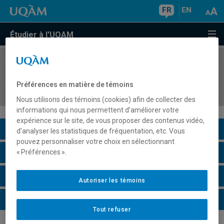
FR
EN
Étudier à l'UQAM
COURS
//
MKG5330
Gestion des produits et services, et des
Préférences en matière de témoins
nouveaux produits et services
Nous utilisons des témoins (cookies) afin de collecter des
informations qui nous permettent d’améliorer votre
expérience sur le site, de vous proposer des contenus vidéo,
Description du cours
d’analyser les statistiques de fréquentation, etc. Vous
pouvez personnaliser votre choix en sélectionnant
Horaire - Été 2026
« Préférences ».
Horaire - Automne 2026
Autoriser les témoins
Horaire - Hiver 2027
Tout refuser