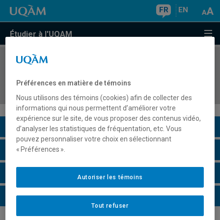
FR
EN
Étudier à l'UQAM
COURS
//
MKG5426
Marketing relationnel : une perspective intégrée
Préférences en matière de témoins
de la gestion client
Nous utilisons des témoins (cookies) afin de collecter des
informations qui nous permettent d’améliorer votre
expérience sur le site, de vous proposer des contenus vidéo,
Description du cours
d’analyser les statistiques de fréquentation, etc. Vous
pouvez personnaliser votre choix en sélectionnant
Horaire - Été 2026
« Préférences ».
Horaire - Automne 2026
Autoriser les témoins
Horaire - Hiver 2027
Tout refuser