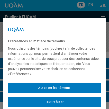
FR
EN
Étudier à l'UQAM
COURS
//
MKG5426
Marketing relationnel : une perspective intégrée
Préférences en matière de témoins
de la gestion client
Nous utilisons des témoins (cookies) afin de collecter des
informations qui nous permettent d’améliorer votre
expérience sur le site, de vous proposer des contenus vidéo,
Description du cours
d’analyser les statistiques de fréquentation, etc. Vous
pouvez personnaliser votre choix en sélectionnant
Horaire - Été 2026
« Préférences ».
Horaire - Automne 2026
Autoriser les témoins
Horaire - Hiver 2027
Tout refuser