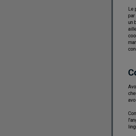
Le 
par
un 
ail
coo
mar
con
C
Avo
che
avo
Com
l'an
lin