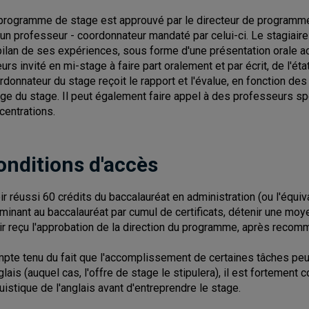
programme de stage est approuvé par le directeur de programme,
 un professeur - coordonnateur mandaté par celui-ci. Le stagiaire 
bilan de ses expériences, sous forme d'une présentation orale ac
leurs invité en mi-stage à faire part oralement et par écrit, de l'é
rdonnateur du stage reçoit le rapport et l'évalue, en fonction des
ge du stage. Il peut également faire appel à des professeurs sp
centrations.
onditions d'accès
ir réussi 60 crédits du baccalauréat en administration (ou l'équiv
minant au baccalauréat par cumul de certificats, détenir une mo
ir reçu l'approbation de la direction du programme, après recom
pte tenu du fait que l'accomplissement de certaines tâches pe
glais (auquel cas, l'offre de stage le stipulera), il est fortement c
guistique de l'anglais avant d'entreprendre le stage.