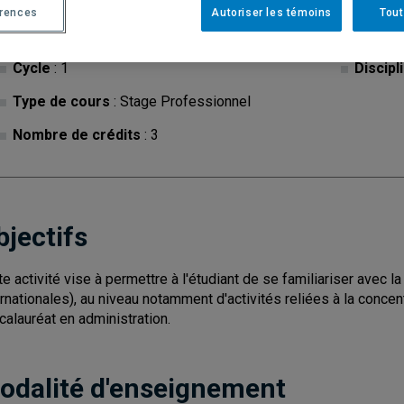
érences
Autoriser les témoins
Tout
Cycle
: 1
Discipl
Type de cours
: Stage Professionnel
Nombre de crédits
: 3
bjectifs
te activité vise à permettre à l'étudiant de se familiariser avec la
ernationales), au niveau notamment d'activités reliées à la concentr
calauréat en administration.
odalité d'enseignement