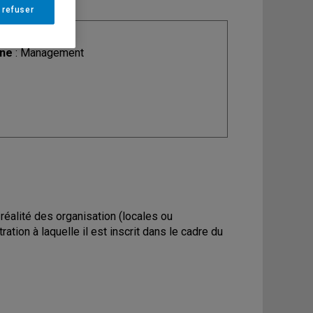
 refuser
ine
: Management
 réalité des organisation (locales ou
ation à laquelle il est inscrit dans le cadre du