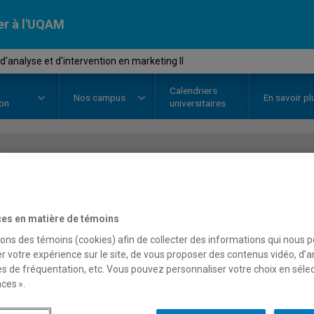
er à l'UQAM
'analyse et d'intervention en marketing II
Calendriers
Nos
campus
En savoir pl
ion
universitaires
OURS
//
MKG6193
-
Stage d'analy
marketing II
es en matière de témoins
sons des témoins (cookies) afin de collecter des informations qui nous 
r votre expérience sur le site, de vous proposer des contenus vidéo, d’a
es de fréquentation, etc. Vous pouvez personnaliser votre choix en séle
Description
Horaire - Été 2026
Horaire
ces ».