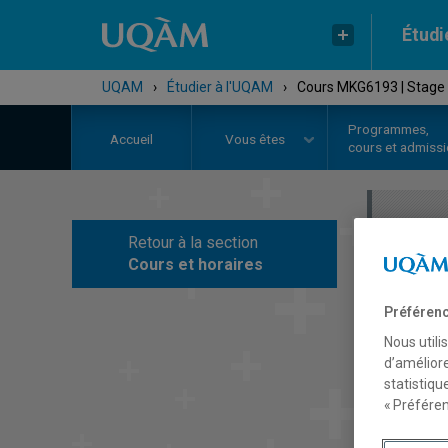
Étudi
UQAM
›
Étudier à l'UQAM
›
Cours MKG6193 | Stage d
Programmes,
Accueil
Vous êtes
cours et admiss
Retour à la section
C
Cours et horaires
Préférenc
Nous utili
d’améliore
statistiqu
« Préféren