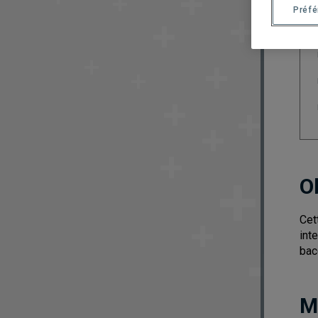
Préf
O
Cet
int
bac
M