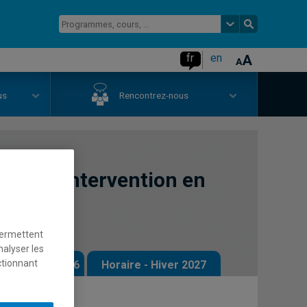
fr
en
us
Rencontrez-nous
se et d'intervention en
permettent
nalyser les
ctionnant
 - Automne 2026
Horaire - Hiver 2027